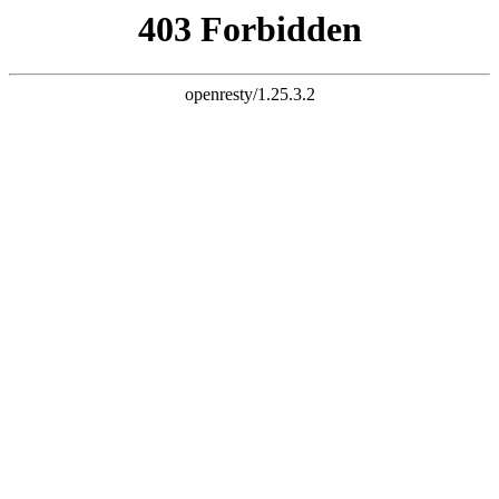
k8官方网站
海康威视湖南代理商 品牌直营 节省40%采购成本
主营产品：大
屏显示系统、音频扩声系统、无纸化会议系统、智能中控系统、
可视化平台系统
全国咨询热线：
156 1633 0510
首页
会议室音视频设备
LED显示屏
室内全彩led显示屏
户外全彩led显示屏
小间距led显示屏
单双色led显示屏
工程案例